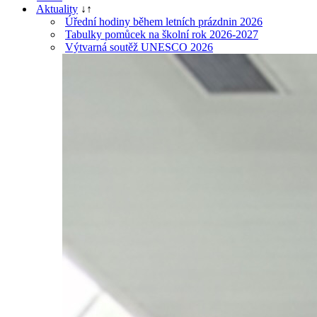
Aktuality
↓
↑
Úřední hodiny během letních prázdnin 2026
Tabulky pomůcek na školní rok 2026-2027
Výtvarná soutěž UNESCO 2026