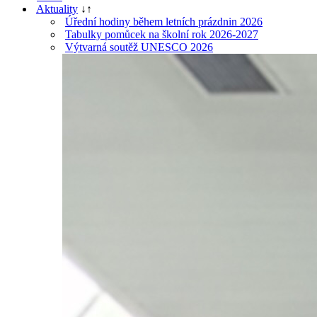
Aktuality
↓
↑
Úřední hodiny během letních prázdnin 2026
Tabulky pomůcek na školní rok 2026-2027
Výtvarná soutěž UNESCO 2026