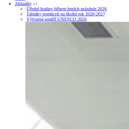
Aktuality
↓
↑
Úřední hodiny během letních prázdnin 2026
Tabulky pomůcek na školní rok 2026-2027
Výtvarná soutěž UNESCO 2026