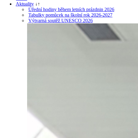
Aktuality
↓
↑
Úřední hodiny během letních prázdnin 2026
Tabulky pomůcek na školní rok 2026-2027
Výtvarná soutěž UNESCO 2026