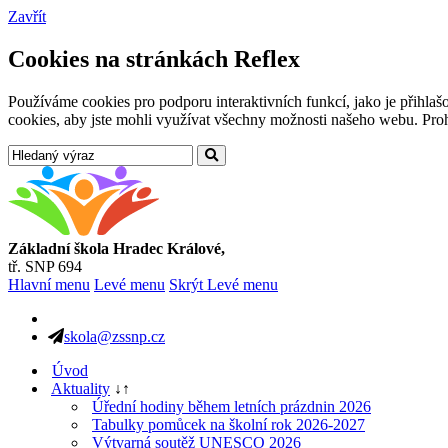
Zavřít
Cookies na stránkách Reflex
Používáme cookies pro podporu interaktivních funkcí, jako je přihl
cookies, aby jste mohli využívat všechny možnosti našeho webu. Prohl
Základní škola Hradec Králové,
tř. SNP 694
Hlavní menu
Levé menu
Skrýt Levé menu
skola@zssnp.cz
Úvod
Aktuality
↓
↑
Úřední hodiny během letních prázdnin 2026
Tabulky pomůcek na školní rok 2026-2027
Výtvarná soutěž UNESCO 2026