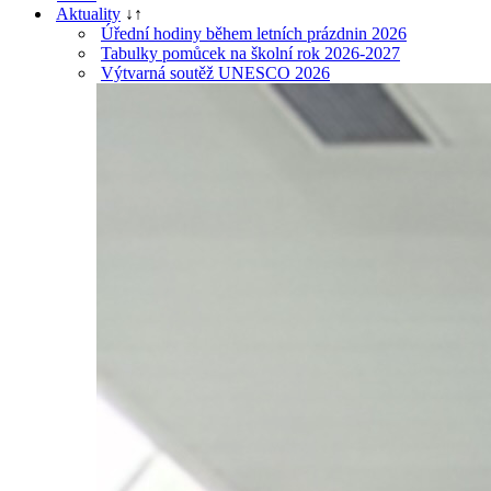
Aktuality
↓
↑
Úřední hodiny během letních prázdnin 2026
Tabulky pomůcek na školní rok 2026-2027
Výtvarná soutěž UNESCO 2026