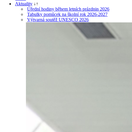
Aktuality
↓
↑
Úřední hodiny během letních prázdnin 2026
Tabulky pomůcek na školní rok 2026-2027
Výtvarná soutěž UNESCO 2026