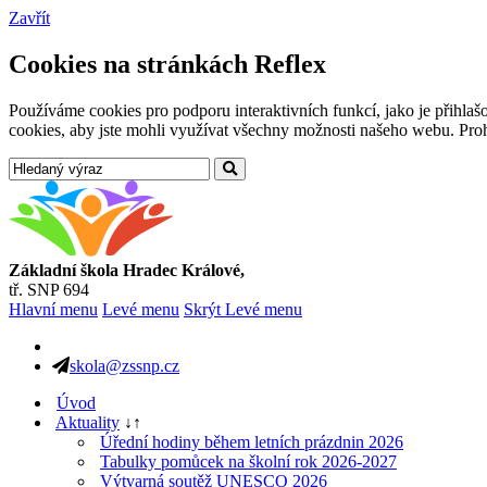
Zavřít
Cookies na stránkách Reflex
Používáme cookies pro podporu interaktivních funkcí, jako je přihl
cookies, aby jste mohli využívat všechny možnosti našeho webu. Prohl
Základní škola Hradec Králové,
tř. SNP 694
Hlavní menu
Levé menu
Skrýt Levé menu
skola@zssnp.cz
Úvod
Aktuality
↓
↑
Úřední hodiny během letních prázdnin 2026
Tabulky pomůcek na školní rok 2026-2027
Výtvarná soutěž UNESCO 2026