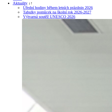
Aktuality
↓
↑
Úřední hodiny během letních prázdnin 2026
Tabulky pomůcek na školní rok 2026-2027
Výtvarná soutěž UNESCO 2026