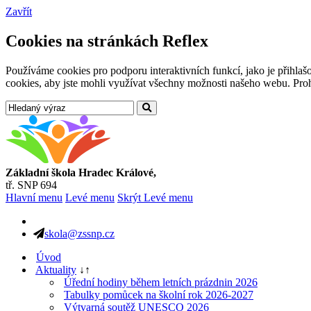
Zavřít
Cookies na stránkách Reflex
Používáme cookies pro podporu interaktivních funkcí, jako je přihl
cookies, aby jste mohli využívat všechny možnosti našeho webu. Prohl
Základní škola Hradec Králové,
tř. SNP 694
Hlavní menu
Levé menu
Skrýt Levé menu
skola@zssnp.cz
Úvod
Aktuality
↓
↑
Úřední hodiny během letních prázdnin 2026
Tabulky pomůcek na školní rok 2026-2027
Výtvarná soutěž UNESCO 2026