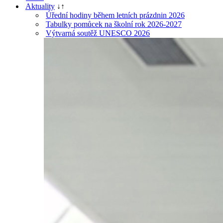
Aktuality
↓
↑
Úřední hodiny během letních prázdnin 2026
Tabulky pomůcek na školní rok 2026-2027
Výtvarná soutěž UNESCO 2026