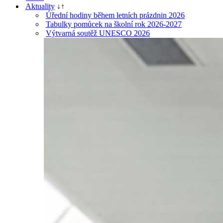
Aktuality
↓
↑
Úřední hodiny během letních prázdnin 2026
Tabulky pomůcek na školní rok 2026-2027
Výtvarná soutěž UNESCO 2026