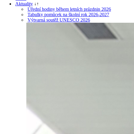
Aktuality
↓
↑
Úřední hodiny během letních prázdnin 2026
Tabulky pomůcek na školní rok 2026-2027
Výtvarná soutěž UNESCO 2026