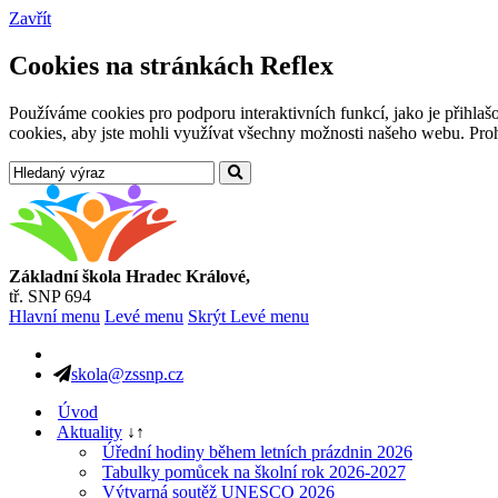
Zavřít
Cookies na stránkách Reflex
Používáme cookies pro podporu interaktivních funkcí, jako je přihl
cookies, aby jste mohli využívat všechny možnosti našeho webu. Prohl
Základní škola Hradec Králové,
tř. SNP 694
Hlavní menu
Levé menu
Skrýt Levé menu
skola@zssnp.cz
Úvod
Aktuality
↓
↑
Úřední hodiny během letních prázdnin 2026
Tabulky pomůcek na školní rok 2026-2027
Výtvarná soutěž UNESCO 2026