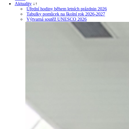
Aktuality
↓
↑
Úřední hodiny během letních prázdnin 2026
Tabulky pomůcek na školní rok 2026-2027
Výtvarná soutěž UNESCO 2026