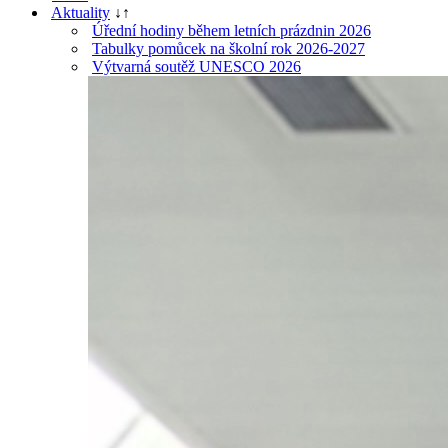
Aktuality
↓
↑
Úřední hodiny během letních prázdnin 2026
Tabulky pomůcek na školní rok 2026-2027
Výtvarná soutěž UNESCO 2026