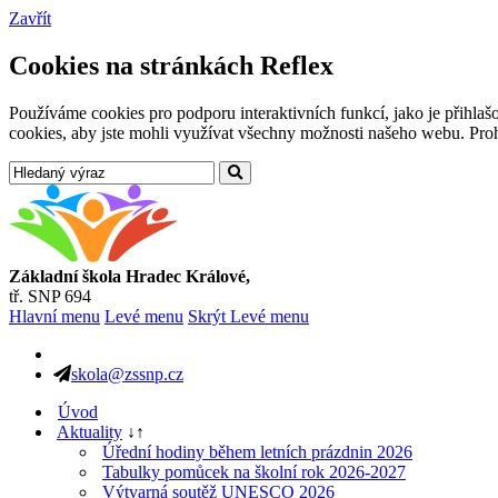
Zavřít
Cookies na stránkách Reflex
Používáme cookies pro podporu interaktivních funkcí, jako je přihl
cookies, aby jste mohli využívat všechny možnosti našeho webu. Prohl
Základní škola Hradec Králové,
tř. SNP 694
Hlavní menu
Levé menu
Skrýt Levé menu
skola@zssnp.cz
Úvod
Aktuality
↓
↑
Úřední hodiny během letních prázdnin 2026
Tabulky pomůcek na školní rok 2026-2027
Výtvarná soutěž UNESCO 2026