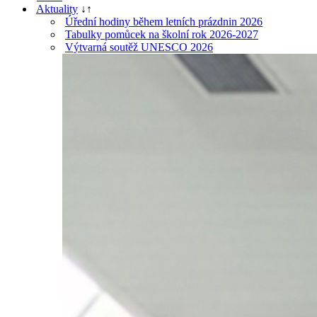
Aktuality
↓
↑
Úřední hodiny během letních prázdnin 2026
Tabulky pomůcek na školní rok 2026-2027
Výtvarná soutěž UNESCO 2026