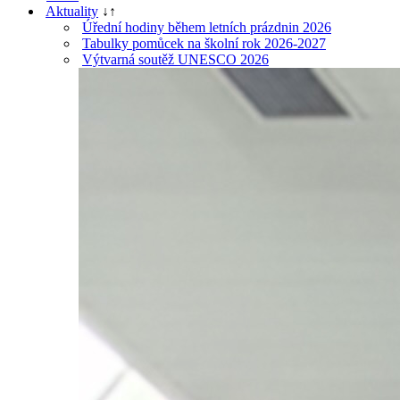
Aktuality
↓
↑
Úřední hodiny během letních prázdnin 2026
Tabulky pomůcek na školní rok 2026-2027
Výtvarná soutěž UNESCO 2026