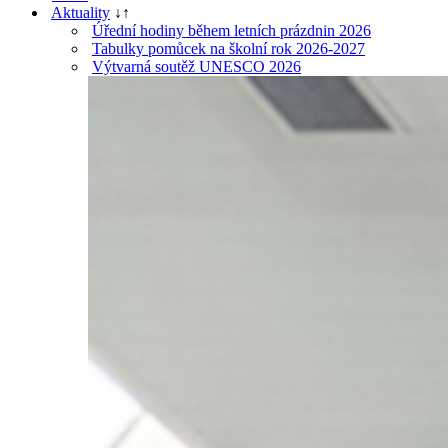
Aktuality
↓
↑
Úřední hodiny během letních prázdnin 2026
Tabulky pomůcek na školní rok 2026-2027
Výtvarná soutěž UNESCO 2026