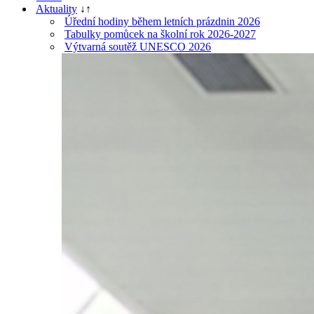
Aktuality
↓
↑
Úřední hodiny během letních prázdnin 2026
Tabulky pomůcek na školní rok 2026-2027
Výtvarná soutěž UNESCO 2026