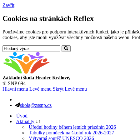
Zavřít
Cookies na stránkách Reflex
Používáme cookies pro podporu interaktivních funkcí, jako je přihl
cookies, aby jste mohli využívat všechny možnosti našeho webu. Prohl
Základní škola Hradec Králové,
tř. SNP 694
Hlavní menu
Levé menu
Skrýt Levé menu
skola@zssnp.cz
Úvod
Aktuality
↓
↑
Úřední hodiny během letních prázdnin 2026
Tabulky pomůcek na školní rok 2026-2027
Výtvarná soutěž UNESCO 2026