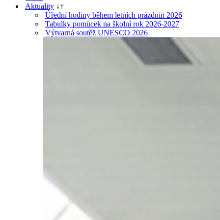
Aktuality
↓
↑
Úřední hodiny během letních prázdnin 2026
Tabulky pomůcek na školní rok 2026-2027
Výtvarná soutěž UNESCO 2026