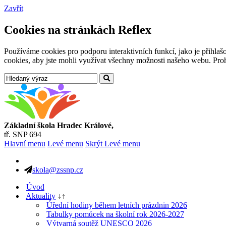
Zavřít
Cookies na stránkách Reflex
Používáme cookies pro podporu interaktivních funkcí, jako je přihl
cookies, aby jste mohli využívat všechny možnosti našeho webu. Prohl
Základní škola Hradec Králové,
tř. SNP 694
Hlavní menu
Levé menu
Skrýt Levé menu
skola@zssnp.cz
Úvod
Aktuality
↓
↑
Úřední hodiny během letních prázdnin 2026
Tabulky pomůcek na školní rok 2026-2027
Výtvarná soutěž UNESCO 2026