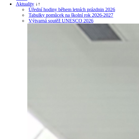
Aktuality
↓
↑
Úřední hodiny během letních prázdnin 2026
Tabulky pomůcek na školní rok 2026-2027
Výtvarná soutěž UNESCO 2026