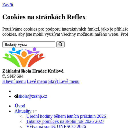
Zavřít
Cookies na stránkách Reflex
Používáme cookies pro podporu interaktivních funkcí, jako je přihl
cookies, aby jste mohli využívat všechny možnosti našeho webu. Prohl
Základní škola Hradec Králové,
tř. SNP 694
Hlavní menu
Levé menu
Skrýt Levé menu
skola@zssnp.cz
Úvod
Aktuality
↓
↑
Úřední hodiny během letních prázdnin 2026
Tabulky pomůcek na školní rok 2026-2027
Výtvarná soutěž UNESCO 2026