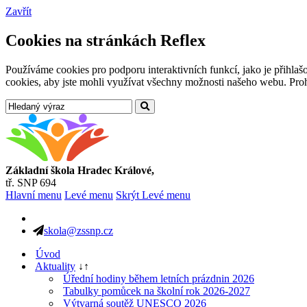
Zavřít
Cookies na stránkách Reflex
Používáme cookies pro podporu interaktivních funkcí, jako je přihl
cookies, aby jste mohli využívat všechny možnosti našeho webu. Prohl
Základní škola Hradec Králové,
tř. SNP 694
Hlavní menu
Levé menu
Skrýt Levé menu
skola@zssnp.cz
Úvod
Aktuality
↓
↑
Úřední hodiny během letních prázdnin 2026
Tabulky pomůcek na školní rok 2026-2027
Výtvarná soutěž UNESCO 2026