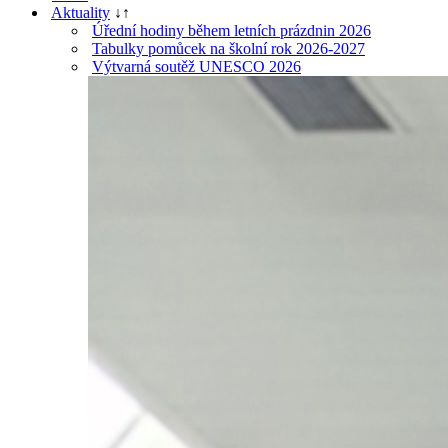
Aktuality
↓
↑
Úřední hodiny během letních prázdnin 2026
Tabulky pomůcek na školní rok 2026-2027
Výtvarná soutěž UNESCO 2026