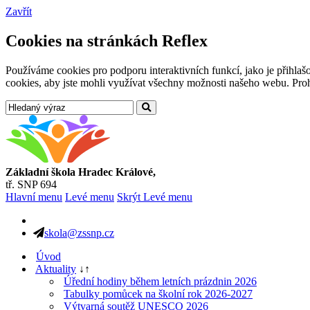
Zavřít
Cookies na stránkách Reflex
Používáme cookies pro podporu interaktivních funkcí, jako je přihl
cookies, aby jste mohli využívat všechny možnosti našeho webu. Prohl
Základní škola Hradec Králové,
tř. SNP 694
Hlavní menu
Levé menu
Skrýt Levé menu
skola@zssnp.cz
Úvod
Aktuality
↓
↑
Úřední hodiny během letních prázdnin 2026
Tabulky pomůcek na školní rok 2026-2027
Výtvarná soutěž UNESCO 2026