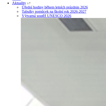
Aktuality
↓
↑
Úřední hodiny během letních prázdnin 2026
Tabulky pomůcek na školní rok 2026-2027
Výtvarná soutěž UNESCO 2026