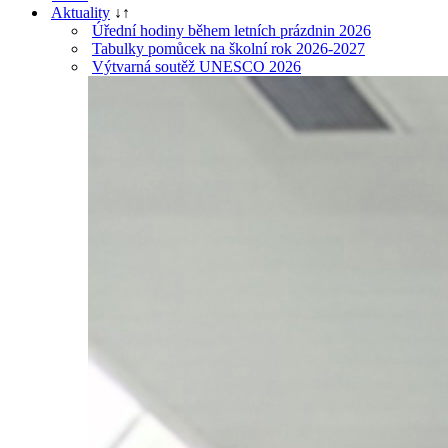
Aktuality
↓
↑
Úřední hodiny během letních prázdnin 2026
Tabulky pomůcek na školní rok 2026-2027
Výtvarná soutěž UNESCO 2026