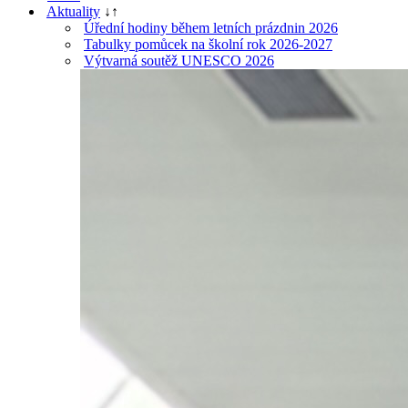
Aktuality
↓
↑
Úřední hodiny během letních prázdnin 2026
Tabulky pomůcek na školní rok 2026-2027
Výtvarná soutěž UNESCO 2026