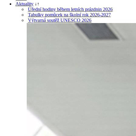
Aktuality
↓
↑
Úřední hodiny během letních prázdnin 2026
Tabulky pomůcek na školní rok 2026-2027
Výtvarná soutěž UNESCO 2026