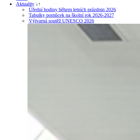
Aktuality
↓
↑
Úřední hodiny během letních prázdnin 2026
Tabulky pomůcek na školní rok 2026-2027
Výtvarná soutěž UNESCO 2026