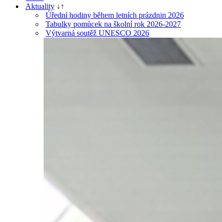
Aktuality
↓
↑
Úřední hodiny během letních prázdnin 2026
Tabulky pomůcek na školní rok 2026-2027
Výtvarná soutěž UNESCO 2026