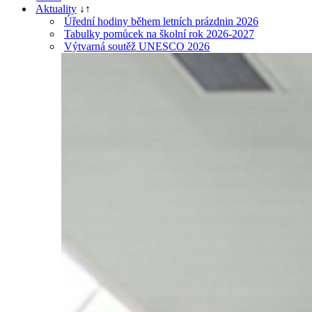
Aktuality
↓
↑
Úřední hodiny během letních prázdnin 2026
Tabulky pomůcek na školní rok 2026-2027
Výtvarná soutěž UNESCO 2026