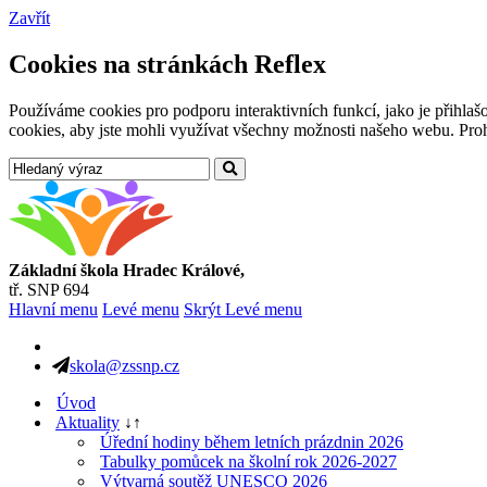
Zavřít
Cookies na stránkách Reflex
Používáme cookies pro podporu interaktivních funkcí, jako je přihl
cookies, aby jste mohli využívat všechny možnosti našeho webu. Prohl
Základní škola Hradec Králové,
tř. SNP 694
Hlavní menu
Levé menu
Skrýt Levé menu
skola@zssnp.cz
Úvod
Aktuality
↓
↑
Úřední hodiny během letních prázdnin 2026
Tabulky pomůcek na školní rok 2026-2027
Výtvarná soutěž UNESCO 2026