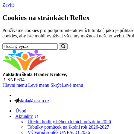
Zavřít
Cookies na stránkách Reflex
Používáme cookies pro podporu interaktivních funkcí, jako je přihl
cookies, aby jste mohli využívat všechny možnosti našeho webu. Prohl
Základní škola Hradec Králové,
tř. SNP 694
Hlavní menu
Levé menu
Skrýt Levé menu
skola@zssnp.cz
Úvod
Aktuality
↓
↑
Úřední hodiny během letních prázdnin 2026
Tabulky pomůcek na školní rok 2026-2027
Výtvarná soutěž UNESCO 2026