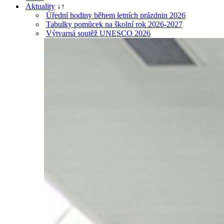
Aktuality
↓
↑
Úřední hodiny během letních prázdnin 2026
Tabulky pomůcek na školní rok 2026-2027
Výtvarná soutěž UNESCO 2026