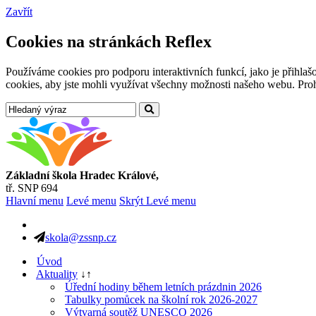
Zavřít
Cookies na stránkách Reflex
Používáme cookies pro podporu interaktivních funkcí, jako je přihl
cookies, aby jste mohli využívat všechny možnosti našeho webu. Prohl
Základní škola Hradec Králové,
tř. SNP 694
Hlavní menu
Levé menu
Skrýt Levé menu
skola@zssnp.cz
Úvod
Aktuality
↓
↑
Úřední hodiny během letních prázdnin 2026
Tabulky pomůcek na školní rok 2026-2027
Výtvarná soutěž UNESCO 2026