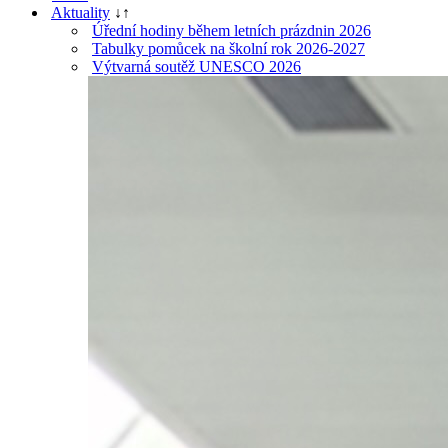
Aktuality
↓
↑
Úřední hodiny během letních prázdnin 2026
Tabulky pomůcek na školní rok 2026-2027
Výtvarná soutěž UNESCO 2026