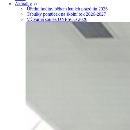
Aktuality
↓
↑
Úřední hodiny během letních prázdnin 2026
Tabulky pomůcek na školní rok 2026-2027
Výtvarná soutěž UNESCO 2026