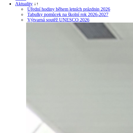
Aktuality
↓
↑
Úřední hodiny během letních prázdnin 2026
Tabulky pomůcek na školní rok 2026-2027
Výtvarná soutěž UNESCO 2026