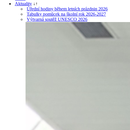
Aktuality
↓
↑
Úřední hodiny během letních prázdnin 2026
Tabulky pomůcek na školní rok 2026-2027
Výtvarná soutěž UNESCO 2026