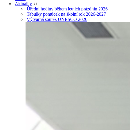
Aktuality
↓
↑
Úřední hodiny během letních prázdnin 2026
Tabulky pomůcek na školní rok 2026-2027
Výtvarná soutěž UNESCO 2026