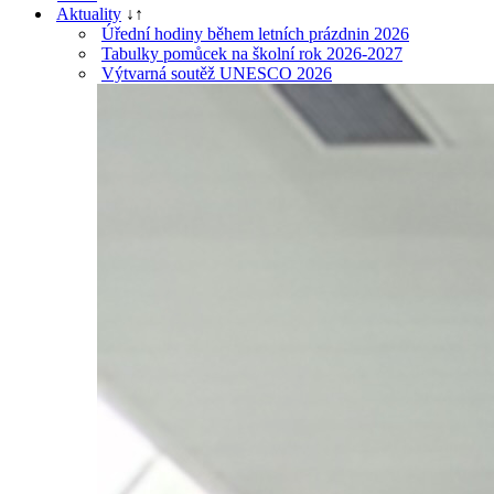
Aktuality
↓
↑
Úřední hodiny během letních prázdnin 2026
Tabulky pomůcek na školní rok 2026-2027
Výtvarná soutěž UNESCO 2026