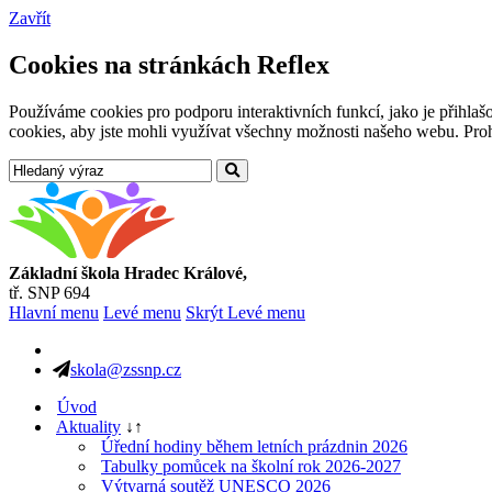
Zavřít
Cookies na stránkách Reflex
Používáme cookies pro podporu interaktivních funkcí, jako je přihl
cookies, aby jste mohli využívat všechny možnosti našeho webu. Prohl
Základní škola Hradec Králové,
tř. SNP 694
Hlavní menu
Levé menu
Skrýt Levé menu
skola@zssnp.cz
Úvod
Aktuality
↓
↑
Úřední hodiny během letních prázdnin 2026
Tabulky pomůcek na školní rok 2026-2027
Výtvarná soutěž UNESCO 2026