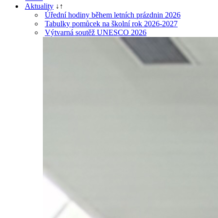
Aktuality
↓
↑
Úřední hodiny během letních prázdnin 2026
Tabulky pomůcek na školní rok 2026-2027
Výtvarná soutěž UNESCO 2026