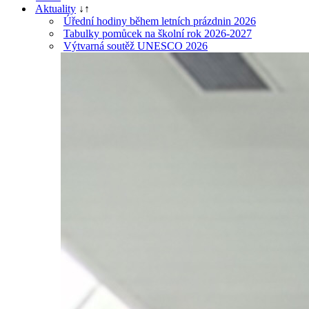
Aktuality
↓
↑
Úřední hodiny během letních prázdnin 2026
Tabulky pomůcek na školní rok 2026-2027
Výtvarná soutěž UNESCO 2026