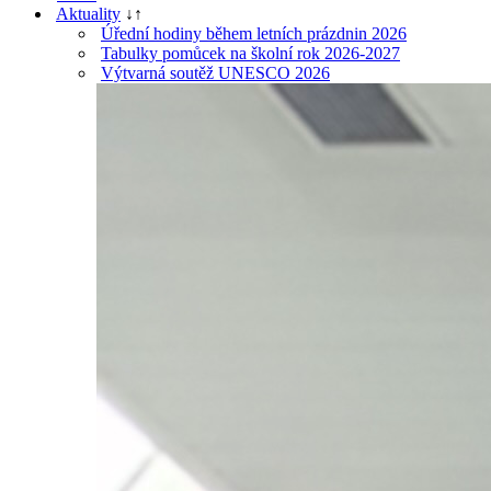
Aktuality
↓
↑
Úřední hodiny během letních prázdnin 2026
Tabulky pomůcek na školní rok 2026-2027
Výtvarná soutěž UNESCO 2026